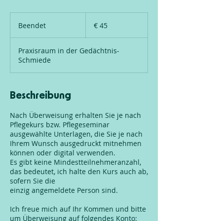
45
Euro
Beendet
B
€ 45
e
e
Praxisraum in der Gedächtnis-
n
Schmiede
d
e
t
Beschreibung
Nach Überweisung erhalten Sie je nach
Pflegekurs bzw. Pflegeseminar
ausgewählte Unterlagen, die Sie je nach
Ihrem Wunsch ausgedruckt mitnehmen
können oder digital verwenden.
Es gibt keine Mindestteilnehmeranzahl,
das bedeutet, ich halte den Kurs auch ab,
sofern Sie die
einzig angemeldete Person sind.
Ich freue mich auf Ihr Kommen und bitte
um Überweisung auf folgendes Konto: